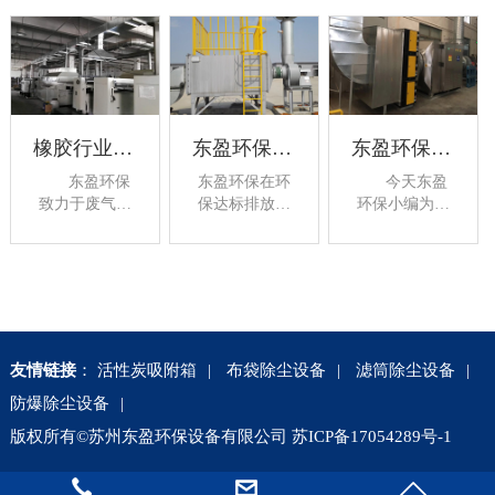
橡胶行业废气处理技术解析
东盈环保为大家带来活性炭吸附工艺与生物吸收
东盈环保给您介绍软包装印刷车间VOCS治理
东盈环保
东盈环保在环
今天东盈
致力于废气治
保达标排放设
环保小编为大
理环保达标工
计生产施工有
家介绍软包装
程，在从业的
着丰富的行业
印刷车间VOCs
12年间，对橡
经验，专业工
治理，包装印
胶行业废气处
厂废气粉尘处
刷行业的VOCs
理已经形成了
理治理，今天
排放主要集中
有效的处理方
东盈环保小编
在印刷、烘
法，但是由于
为大家带来活
干、复合和清
友情链接
：
活性炭吸附箱
|
布袋除尘设备
|
滤筒除尘设备
|
处理方式的不
性炭吸附工艺
洗等生产工艺
防爆除尘设备
|
同，在处理的
与生物吸收工
过程中，主要
效果跟每个工
艺的优缺点解
来源于油墨、
版权所有©苏州东盈环保设备有限公司
苏ICP备17054289号-1
艺的优缺点也
析：近几年，
粘...
大不相同，这
随着二氧化
几种当...
硫、氮氧化物